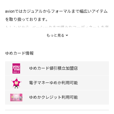
avionではカジュアルからフォーマルまで幅広いアイテム
を取り扱っております。
トレンドから、ベーシックまで様々なコーディネートを楽
しむことができ、アクセサリー、Bag、くつなどの雑貨も取
もっと見る
り揃えており、価格もリーズナブルです。
HP・Instagramで新作商品やイベント・SALE情報をUPして
ゆめカード情報
おります。
ゆめカード
値引積立
加盟店
キャッシュレス
電子マネー
ゆめか
利用可能
ゆめタウンデー対象店舗
ゆめか
クレジット
利用可能
スタッフ募集