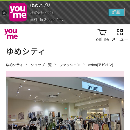
ゆめアプ‪リ‬
詳細
株式会社イズミ
無料 - In Google Play
online
ゆめシティ
ショップ一覧
ファッション
avion(アビオン)