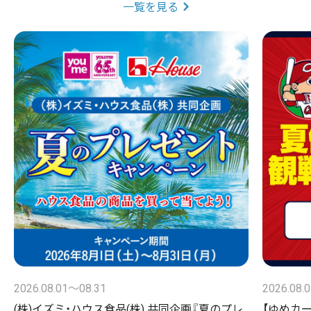
一覧を見る
2026.08.01〜08.31
2026.08.
(株)イズミ・ハウス食品(株) 共同企画『夏のプレ
【ゆめカ