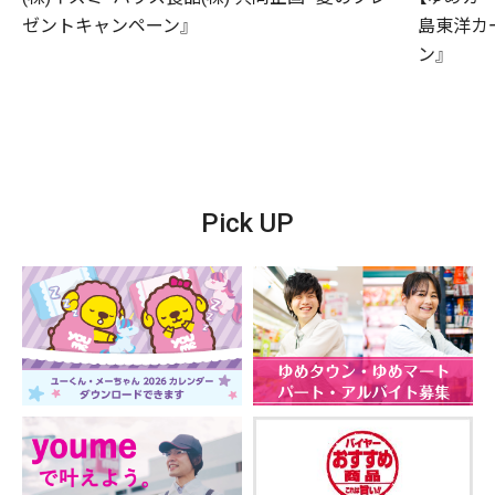
ゼントキャンペーン』
島東洋カ
ン』
Pick UP