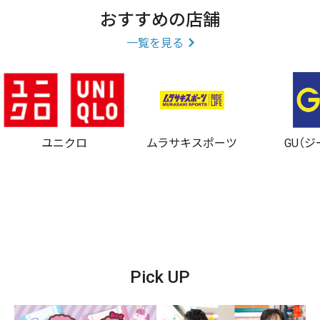
おすすめの店舗
一覧を見る
Naming
ユニクロ
ムラサキスポーツ
GU（
“また会いましょう”
Abientotは、フランス語で“また会いましょう”を意味する
Pick UP
言葉です