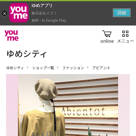
ゆめアプ‪リ‬
詳細
株式会社イズミ
無料 - In Google Play
online
ゆめシティ
ショップ一覧
ファッション
アビアント