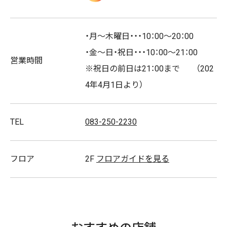
クアップ。
・月～木曜日・・・10：00～20：00
「今着たい」をお得に叶えます。
・金～日・祝日・・・10：00～21：00
営業時間
※祝日の前日は21：00まで （202
キャッシュレス
4年4月1日より）
ゆめタウンデー対象店舗
TEL
083-250-2230
取扱商品
衣装/衣類/レディス
フロア
2F
フロアガイドを見る