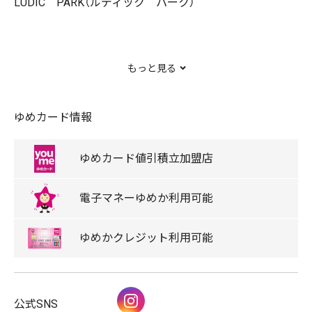
LUDIC PARK（ルディック パーク）
”LUDIC”は英語で「遊び心」。
もっと見る
その名の通り「遊び心」を程よく取り入れた、自分らしい
ゆめカード情報
ファッションを気軽に楽しめるブランドです。
ゆめカード
値引積立
加盟店
最新トレンドからベーシックまで、エイジレス・シーンレ
スに使えるアイテムをリーズナブルプライスでトータル
電子マネー
ゆめか
利用可能
提案します。
ゆめか
クレジット
利用可能
フェミニン系、モード系、ストリート系…多様なテイスト
を取り入れた最旬スタイルをバリエーション豊富にピッ
Instagram
公式SNS