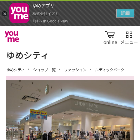
ゆめアプ‪リ‬
詳細
株式会社イズミ
無料 - In Google Play
online
ゆめシティ
ショップ一覧
ファッション
ルディックパーク