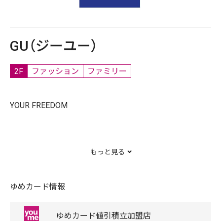
GU（ジーユー）
2F
ファッション
ファミリー
YOUR FREEDOM
自分を新しくする自由を。
もっと見る
ちょっと服を変えるだけで、気分は変わる。
ゆめカード情報
前向きな自分、なりたかった自分、見たことのない自分。
誰だって、まいにち新しい自分に出会える。
ゆめカード
値引積立
加盟店
旬で、心地よい服を。いまの気分で、もっと自由に。