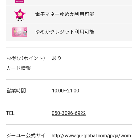
GUは、自由。
電子マネー
ゆめか
利用可能
ゆめか
クレジット
利用可能
【アプリ会員のお客様へ】
お得な（ポイント）
あり
・対象商品が会員特別価格になります！！
カード情報
◆詳しい情報はこちら
http://www.gu-japan.com/jp
営業時間
10:00~21:00
◆ジーユーアプリダウンロードはこちら
https://apps.apple.com/jp/app/%E3%82%B8%E3%83%BC
TEL
050-3096-6922
GU(ジーユー) アプリ会員募集中
www.gu-japan.com/
ジーユー公式サイ
http://www.gu-global.com/jp/ja/wom