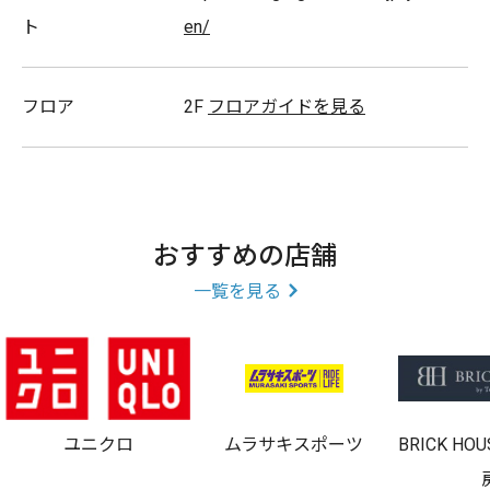
ジーユーオンラインストア。
ト
en/
アプリ会員募集中！
フロア
2F
フロアガイドを見る
おすすめの店舗
一覧を見る
キャッシュレス
ゆめタウンデー対象店舗
免税対象店舗
ユニクロ
ムラサキスポーツ
BRICK H
取扱商品