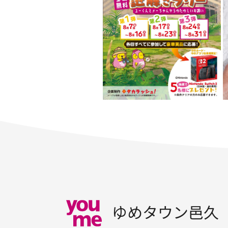
ゆめタウン邑久