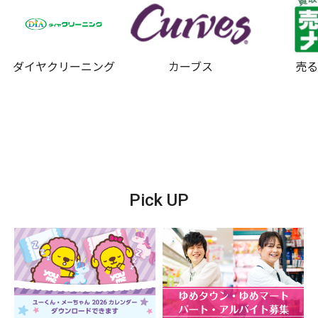
ダイヤクリーニング
カーブス
売
Pick UP