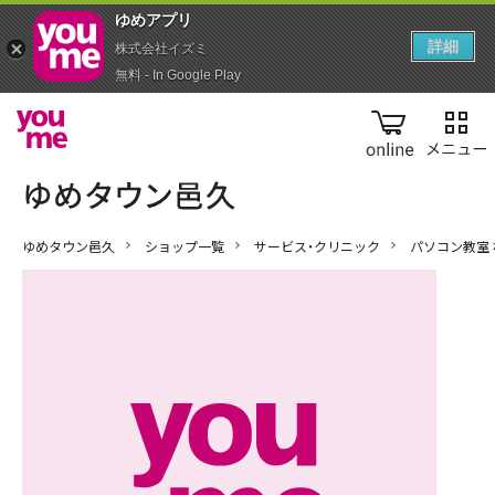
ゆめアプ‪リ‬
詳細
株式会社イズミ
無料 - In Google Play
online
ゆめタウン邑久
ショップ一覧
サービス・クリニック
パソコン教室