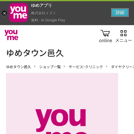
ゆめアプ‪リ‬
詳細
株式会社イズミ
無料 - In Google Play
online
ゆめタウン邑久
ショップ一覧
サービス・クリニック
ダイヤクリー