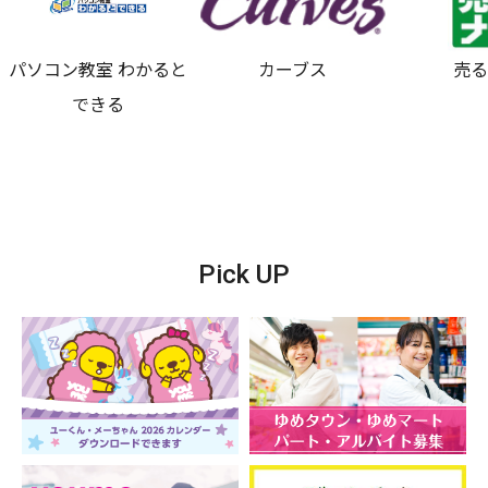
パソコン教室 わかると
カーブス
売
できる
Pick UP