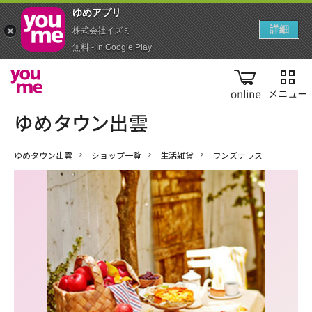
ゆめアプ‪リ‬
詳細
株式会社イズミ
無料 - In Google Play
online
ゆめタウン出雲
ショップ一覧
生活雑貨
ワンズテラス