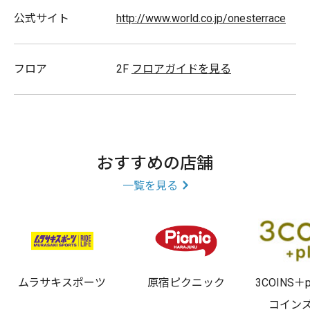
Tシャツ/手袋/レインアイテム/レイングッズ/スカート/
公式サイト
http://www.world.co.jp/onesterrace
ヘアアクセサリー/ストール/エプロン/スリッパ/カジュ
アル/ワンピース/ポーチ/マフラー/鞄(バッグ)/ハンカチ/
フロア
2F
フロアガイドを見る
靴下/サングラス/ピアス/帽子(ハット)/ジャケット/シャ
ツ/ファッション小物/リュックサック/洋服/シューズ/レ
ジャーシート/ぬいぐるみ/コップ/ハーバリウム/食器/バ
スグッズ/水筒/バス用品/皿/家電/掃除用品/台所用品/ア
おすすめの店舗
ロマポット/ブランケット/インテリア/エコバッグ/しゃ
一覧を見る
もじ/プレゼント/お箸/文具/お弁当箱/弁当/ボールペン/
保冷バッグ/スマホアクセサリー/メガネ/ものさし/タオ
ル/財布/キッチン雑貨/ディズニー/ランチグッズ/キッチ
ン家電/傘/キッチン用品/手帳/時計/ルームフレグラン
ス/ケータイケース/コーヒー/チョコレート/紅茶/ギフト
ムラサキスポーツ
原宿ピクニック
3COINS＋
コイン