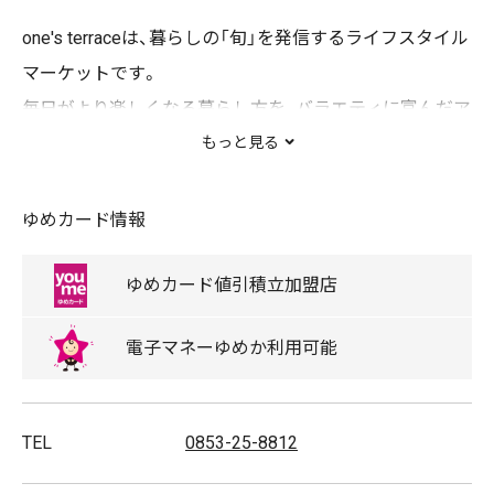
one's terraceは、暮らしの「旬」を発信するライフスタイル
マーケットです。
毎日がより楽しくなる暮らし方を、バラエティに富んだア
イテムでご提案いたします。
もっと見る
皆様のお越しをスタッフ一同心よりお待ち致しておりま
す。
ゆめカード情報
【主な取り扱い商品】
ゆめカード
値引積立
加盟店
キッチン雑貨、バス雑貨、バッグ、時計、ポーチなどのファ
電子マネー
ゆめか
利用可能
ッショングッズ、フレグランス、ステーショナリー、クッ
ションカバー、スリッパなどのインテリア
TEL
0853-25-8812
取扱商品