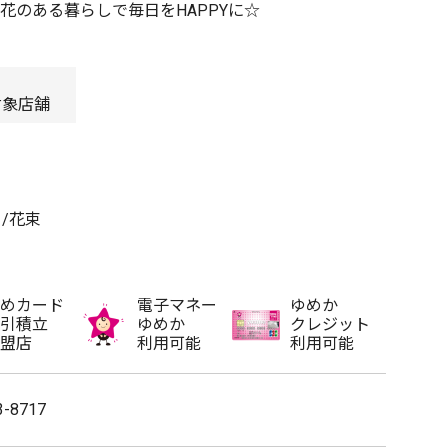
花のある暮らしで毎日をHAPPYに☆
対象店舗
/花束
めカード
電子マネー
ゆめか
引積立
ゆめか
クレジット
盟店
利用可能
利用可能
3-8717