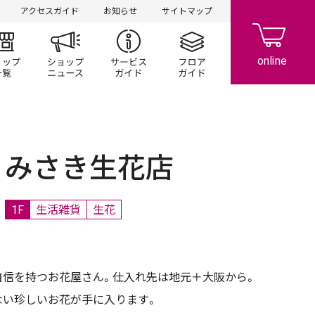
アクセスガイド
お知らせ
サイトマップ
ント/キャンペーン
ショップ一覧
ショップニュース
サービスガイド
フロアガイド
みさき生花店
1F
生活雑貨
生花
自信を持つお花屋さん。仕入れ先は地元＋大阪から。
ない珍しいお花が手に入ります。