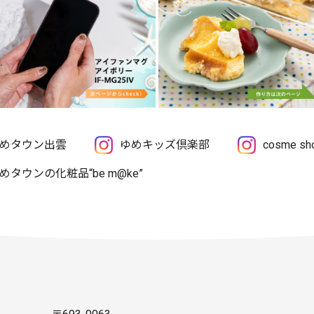
めタウン出雲
ゆめキッズ倶楽部
cosme 
めタウンの化粧品“be m@ke”