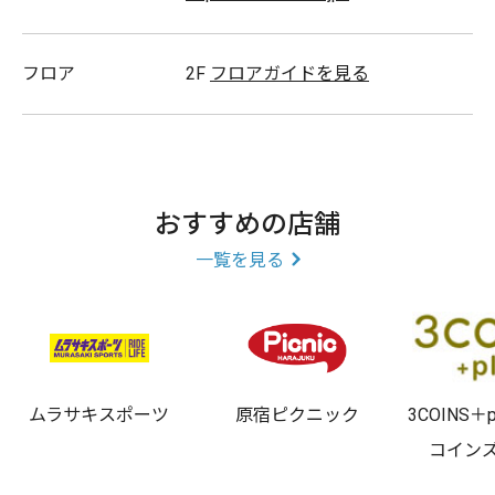
箸/文具/お弁当箱/ボールペン/カラーコンタクト/カラコ
ン/キーケース/タオル/財布/ランチグッズ/雑貨/傘/手帳/
フロア
2F
フロアガイドを見る
時計/ケータイケース/リラックマグッズ/すみっコぐらし
グッズ/ジブリグッズ/となりのトトロ/魔女の宅急便
おすすめの店舗
一覧を見る
ムラサキスポーツ
原宿ピクニック
3COINS＋
コイン