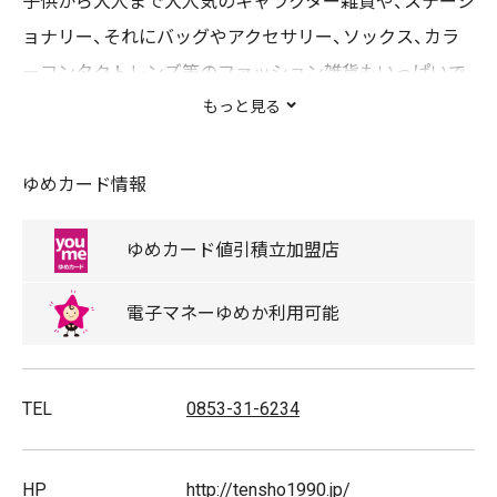
子供から大人まで大人気のキャラクター雑貨や、ステーシ
ョナリー、それにバッグやアクセサリー、ソックス、カラ
ーコンタクトレンズ等のファッション雑貨もいっぱいで
す。
もっと見る
旬なキャラクターを探している方や、毎日オシャレに楽し
みたい方に向けた「コンビニ感覚のバラエティショップ」
ゆめカード情報
です。
ゆめカード
値引積立
加盟店
取扱商品
電子マネー
ゆめか
利用可能
手袋/アクセサリー/ブレスレット/イヤリング/ヘアアク
セサリー/ポーチ/マフラー/鞄(バッグ)/靴下/サングラス/
TEL
0853-31-6234
ピアス/指輪/帽子(ハット)/ファッション小物/リュックサ
ック/シューズ/リング/コインケース/ぬいぐるみ/下敷き/
水筒/パスケース/ブランケット/エコバッグ/服飾雑貨/お
HP
http://tensho1990.jp/