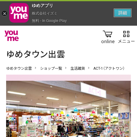
ゆめアプ‪リ‬
詳細
株式会社イズミ
無料 - In Google Play
online
ゆめタウン出雲
ショップ一覧
生活雑貨
ACT-1（アクトワン）