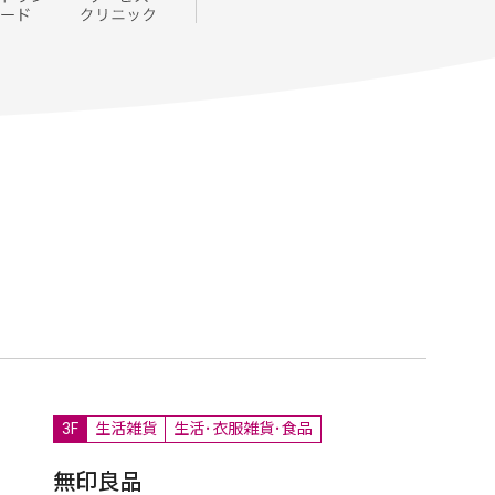
3F
生活雑貨
生活･衣服雑貨･食品
無印良品