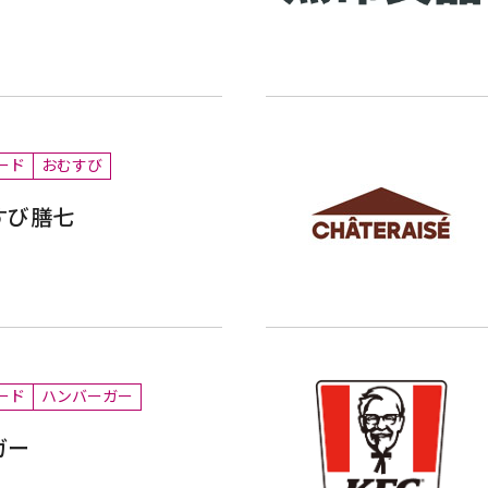
ード
おむすび
すび膳七
ード
ハンバーガー
ガー