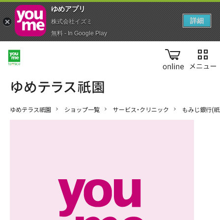
ゆめアプ‪リ‬
詳細
株式会社イズミ
無料 - In Google Play
online
ゆめテラス祇園
ショップ一覧
サービス・クリニック
もみじ銀行(祇