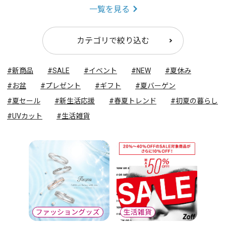
一覧を見る
カテゴリで絞り込む
#新商品
#SALE
#イベント
#NEW
#夏休み
#お盆
#プレゼント
#ギフト
#夏バーゲン
#夏セール
#新生活応援
#春夏トレンド
#初夏の暮らし
#UVカット
#生活雑貨