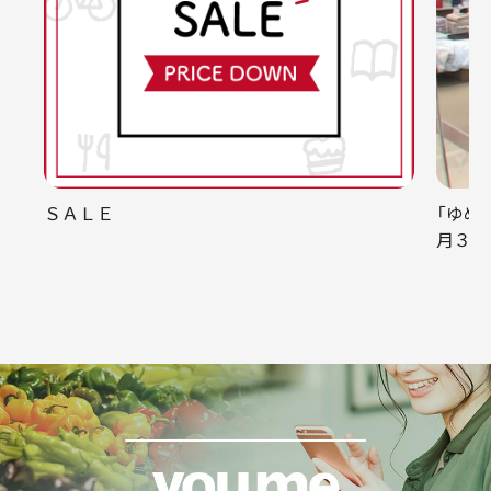
ＳＡＬＥ
「ゆめ
月３０