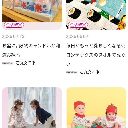
2026.07.15
2026.06.07
お盆に。好物キャンドルと和
毎日がもっと愛おしくなる☆
遊お線香
コンテックスのタオルてぬぐ
石丸文行堂
い
石丸文行堂