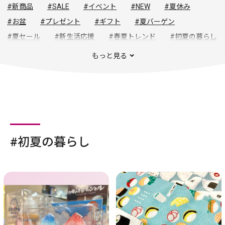
#新商品
#SALE
#イベント
#NEW
#夏休み
#お盆
#プレゼント
#ギフト
#夏バーゲン
#夏セール
#新生活応援
#春夏トレンド
#初夏の暮らし
#UVカット
#生活雑貨
もっと見る
#初夏の暮らし