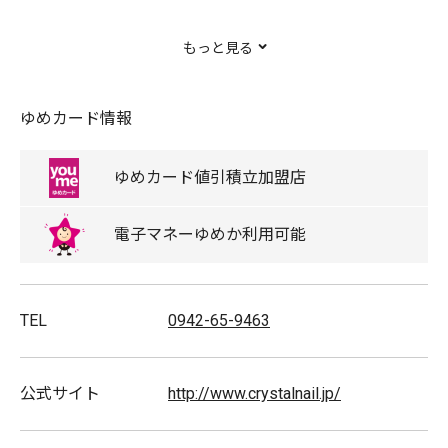
自爪を削らないパラジェルを使用しているので、お爪が
もっと見る
傷ついたり薄くなったりすることがなく、ネイリスト検
定の試験官も務める高い技術者が多数在籍するので、安
ゆめカード情報
心して施術を受けられます。
もちろんお子様連れも大歓迎です。
ゆめカード
値引積立
加盟店
ネイル未体験の方もお気軽にお越しください。
電子マネー
ゆめか
利用可能
TEL
0942-65-9463
公式サイト
http://www.crystalnail.jp/