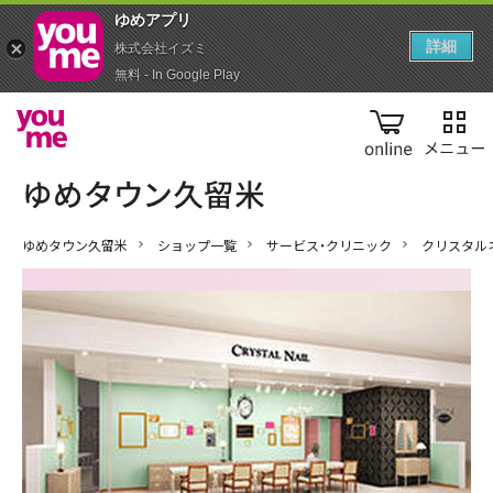
ゆめアプ‪リ‬
詳細
株式会社イズミ
無料 - In Google Play
online
ゆめタウン久留米
ショップ一覧
サービス・クリニック
クリスタル