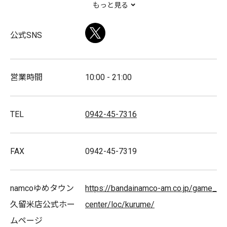
もっと見る
予定です！（日にち変更あり）
Twitter
公式SNS
楽しく遊べるカードゲーム機やプリクラも♪(*'ω'*)
営業時間
10:00 - 21:00
TEL
0942-45-7316
ゲームで遊んで”おまけ”がもらえる！新しい遊びの場『お
まけ横丁』もございます！
FAX
0942-45-7319
あそびにプラス+のおまけ横丁！
namcoゆめタウン
https://bandainamco-am.co.jp/game_
久留米店公式ホー
center/loc/kurume/
↓YouTubeにておまけ横丁の魅力をお届けしております
ムページ
↓