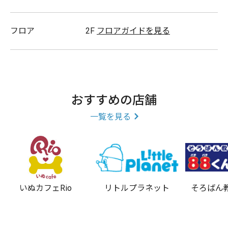
フロア
2F
フロアガイドを見る
https://youtube.com/watch?
v=sWjyduw_YNc&feature=share&utm_source=EKLEiJECCKj
ぜひご視聴ください^^
おすすめの店舗
一覧を見る
スタッフ一同、心よりご来店をお待ちしております。(*‘ω‘
*)
いぬカフェRio
リトルプラネット
そろばん
取扱商品