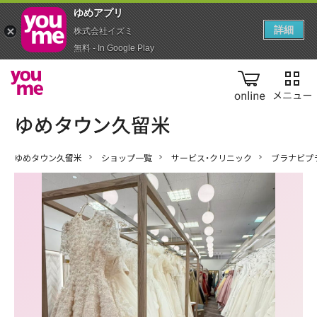
ゆめアプ‪リ‬
詳細
株式会社イズミ
無料 - In Google Play
online
ゆめタウン久留米
ショップ一覧
サービス・クリニック
ブラナビプラ