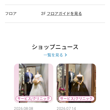
福岡県近郊エリア結婚式場探し/披露宴/教会式/神前式/
フロア
2F
フロアガイドを見る
フォトウェディング/リゾートウェディング/ハネムーン/
新婚旅行/婚約指輪/結婚指輪/エンゲージリング/マリッ
ジリング/婚礼美容着付/ブライダルカメラマン/前撮り/
ロケーションフォト/スタジオフォト/MC/婚活お相手探
ショップニュース
し/お見合いシステム
一覧を見る
YAMADAYA
ウェディングドレス/カラードレス/白無垢/色打掛/花嫁
2026.08.08
2026.07.14