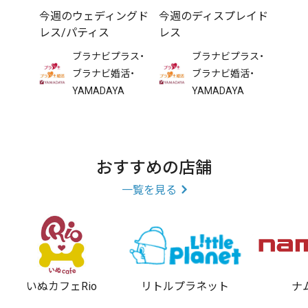
振袖/タキシード/紋付袴/留袖/色留袖/訪問着/参列モー
今週のウェディングド
今週のディスプレイド
ニング/参列袴/ブライダル衣裳/婚礼衣裳/成人式/振袖/
レス/パティス
レス
宮参り着/七五三/ウェディングベール/ブーケ/clubブラナ
ブラナビプラス・
ブラナビプラス・
ブラナビ婚活・
ブラナビ婚活・
ビ+/山田屋
YAMADAYA
YAMADAYA
◇ウェディングブランドリスト◇
yiju/SachikoTsutsui/Lulu Felice/桂由美/A by Hatsuko
おすすめの店舗
Endo/CLEOFE FINATI/KIYOKO HATA/Canta Bella/M mika
一覧を見る
ninagawa/LANVIN en Bleu/ISAMU MORITA/Barbie/RS
couture and more!
いぬカフェRio
リトルプラネット
ナ