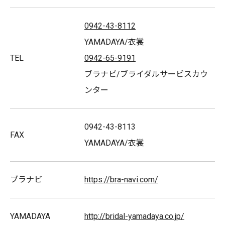
をサポートいたします。まずはお気軽にご相談ください。
0942-43-8112
YAMADAYA/衣裳
TEL
0942-65-9191
ブラナビ/ブライダルサービスカウ
YAMADAYA
ンター
衣裳数は福岡・九州No.1！取り扱いブランド50社以上！これ
0942-43-8113
まで80万人以上の方々に結婚、成人式、七五三、お宮参り
FAX
YAMADAYA/衣裳
など人生の節目の貸衣装をご提供。真心込めてお客様に
喜びと幸せをお届けします。
ブラナビ
https://bra-navi.com/
取扱商品
ブラナビ
YAMADAYA
http://bridal-yamadaya.co.jp/