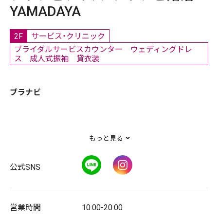
YAMADAYA
2F
サービス・クリニック
ブライダルサービスカウンター ウェディングドレ
ス 成人式振袖 貸衣装
ブラナビ
結婚式場探し、何から始めればいいか分からない方へ。福
もっと見る
岡での式場探しは、ブラナビにお任せください。ホテル・
ゲストハウス・レストランなど、多彩な選択肢の中から、
LINE
Instagram
公式SNS
おふたりのご希望に沿った式場をご提案いたします。少
人数婚やフォトウェディング、リゾートウェディングのご
相談もすべて無料。中立的な立場で、納得できる式場選び
営業時間
10:00-20:00