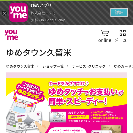
ゆめアプ‪リ‬
詳細
株式会社イズミ
無料 - In Google Play
online
ゆめタウン久留米
ショップ一覧
サービス・クリニック
ゆめカード