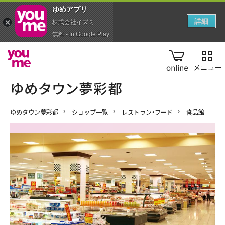
ゆめアプ‪リ‬
詳細
株式会社イズミ
無料 - In Google Play
online
ゆめタウン夢彩都
ショップ一覧
レストラン・フード
食品館