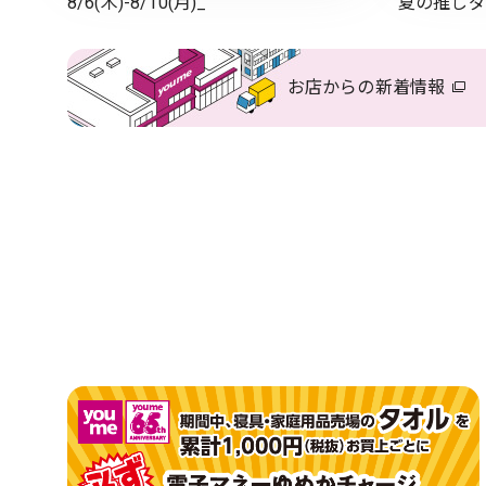
8/6(木)-8/10(月)_
夏の推しダ
お店からの
新着情報