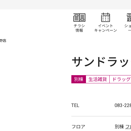
チラシ情報
イベ
野店
サンドラッ
別棟
生活雑貨
ドラッグ
TEL
083-22
フロア
別棟
フ