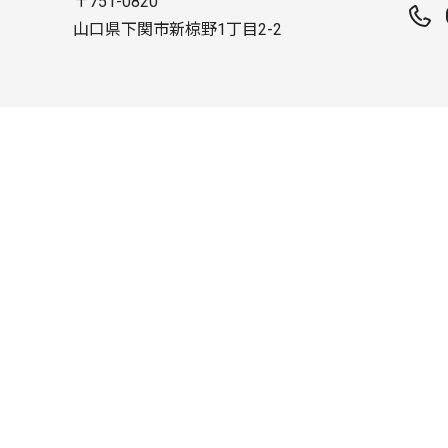
〒751-0820
山口県下関市新椋野1丁目2-2