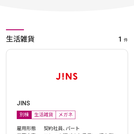
生活雑貨
1
件
JINS
別棟
生活雑貨
メガネ
雇用形態
契約社員、パート