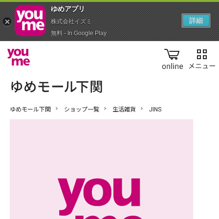
ゆめアプ‪リ‬
詳細
株式会社イズミ
無料 - In Google Play
online
ゆめモール下関
ショップ一覧
生活雑貨
JINS