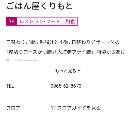
ごはん屋くりもと
1F
レストラン・フード
和食
日替わりご飯に味噌汁と小鉢、日替わりデザート付の
「厚切りロースかつ膳」「大海老フライ膳」「特製からあげ
膳」がおすすめ！
お子様連れも大歓迎です。
もっと見る
TEL
0965-62-8670
カツと唐揚げはテイクアウトOK。
お買い物前に注文して、帰りに揚げたてをお持ち帰り頂
フロア
1F
フロアガイドを見る
けます。
【主な取扱商品】