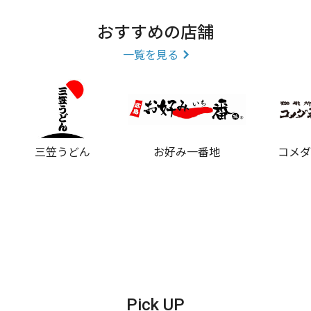
とんかつ、海老フライ、唐揚げ、丼ぶり、
おすすめの店舗
テイクアウトコーナー有
一覧を見る
スタッフ募集
三笠うどん
お好み一番地
コメ
Pick UP