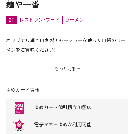
麺や一番
2F
レストラン・フード
ラーメン
オリジナル麺と自家製チャーシューを使った自慢のラー
メンをご賞味ください！
もっと見る
ちゃんぽんも人気メニューです。
ゆめカード情報
取扱商品
ラーメン、ちゃんぽん、炒飯、餃子
ゆめカード
値引積立
加盟店
電子マネー
ゆめか
利用可能