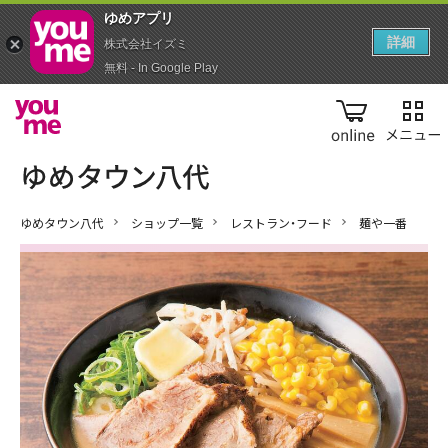
ゆめアプ‪リ‬
詳細
株式会社イズミ
無料 - In Google Play
online
ゆめタウン八代
ショップ一覧
レストラン・フード
麺や一番