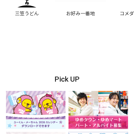
三笠うどん
お好み一番地
コメ
Pick UP