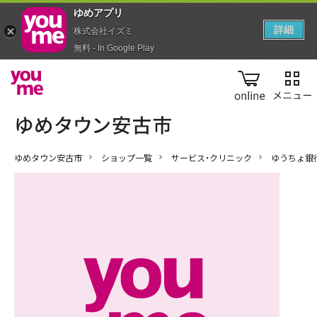
ゆめアプ‪リ‬
詳細
株式会社イズミ
無料 - In Google Play
online
ゆめタウン安古市
ショップ一覧
サービス・クリニック
ゆうちょ銀行