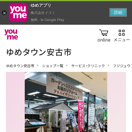
ゆめアプ‪リ‬
詳細
株式会社イズミ
無料 - In Google Play
online
ゆめタウン安古市
ショップ一覧
サービス・クリニック
フジジュウ 