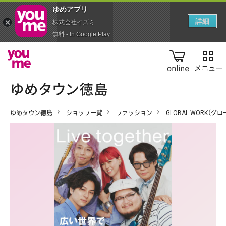
ゆめアプ‪リ‬
詳細
株式会社イズミ
無料 - In Google Play
online
ゆめタウン徳島
ショップ一覧
ファッション
GLOBAL WORK（グ