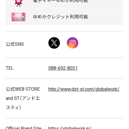
電子マネー
ゆめか
利用可能
心地よさや好感を大切にした
ゆめか
クレジット
利用可能
"Good Feeling Wear"で
Twitter
Instagram
そんなつながりを、笑顔を、つくり続けます。
公式SNS
Live together
TEL
088-692-8031
ともに生きよう
公式WEB STORE
http://www.dot-st.com/globalwork/
and ST（アンドエ
スティ）
キッズアイテム取扱店
Official Brand Site
https://globalwork.jp/