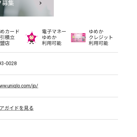
フ募集
めカード
電子マネー
ゆめか
引積立
ゆめか
クレジット
盟店
利用可能
利用可能
93-0028
www.uniqlo.com/jp/
アガイドを見る