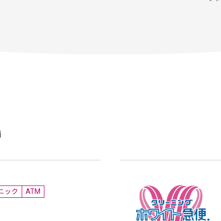
舗
ニック
ATM