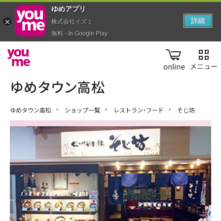
ゆめアプ‪リ‬
詳細
株式会社イズミ
無料 - In Google Play
online
ゆめタウン高松
ショップ一覧
レストラン・フード
そじ坊