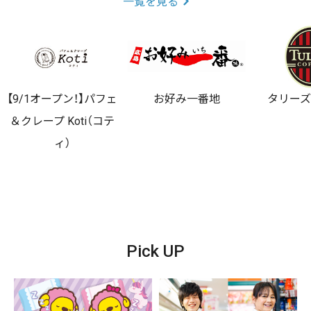
一覧を見る
【9/1オープン！】パフェ
お好み一番地
タリー
＆クレープ Koti（コテ
ィ）
Pick UP