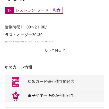
1F
レストラン・フード
和食
営業時間11：00～21：00/
ラストオーダー20：30
席数62席(2名席、4名席あり)
全席禁煙
もっと見る
信州の民家を想像させる店内で、生わさびをお客様ご自
身でおろしていただき、自家製麺のそばの味をしっかり
ゆめカード情報
味わえるそば専門店です。
ゆめカード
値引積立
加盟店
【営業時間】
電子マネー
ゆめか
利用可能
11時～21時
オーダーストップ20時30分