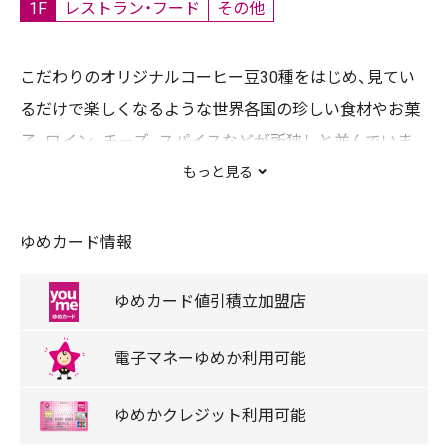
1F
レストラン・フード
その他
こだわりのオリジナルコーヒー豆30種をはじめ、見てい
るだけで楽しくなるような世界各国の珍しい食材やお菓
子、ワイン、チーズ、スパイスなどが所狭しと並んでいま
す。店頭でサービスをしているオリジナルブレンドのコ
もっと見る
ーヒーを飲みながら世界の食材巡りの旅をお楽しみ下さ
い。
ゆめカード情報
【主な取扱ブランド・商品】 コーヒー豆 輸入食品 【営業時
間】 10時～21時
ゆめカード
値引積立
加盟店
電子マネー
ゆめか
利用可能
キャッシュレス
ゆめタウンデー対象店舗
ゆめか
クレジット
利用可能