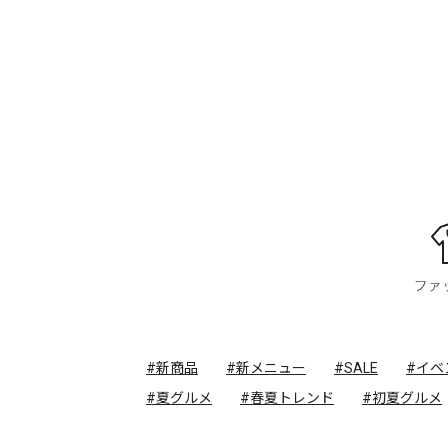
#新商品
#新メニュー
#SALE
#イベ
#夏グルメ
#春夏トレンド
#初夏グルメ