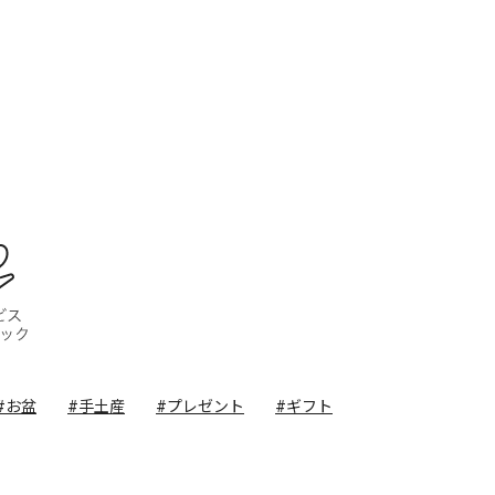
ン・フード
サービス・クリニック
#お盆
#手土産
#プレゼント
#ギフト