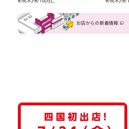
8/6(木)-8/10(月)_
8/6(木)-8/
お店からの
新着情報