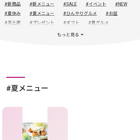
#新商品
#新メニュー
#SALE
#イベント
#NEW
#夏休み
#夏メニュー
#ひんやりグルメ
#お盆
#手土産
#プレゼント
#ギフト
#夏グルメ
#夏セール
#春夏トレンド
#初夏の暮らし
#初夏グルメ
もっと見る
#暑さ対策
#夏の旅
#夏物セール
#夏メニュー