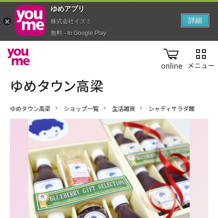
ゆめアプ‪リ‬
詳細
株式会社イズミ
無料 - In Google Play
online
ゆめタウン高梁
ショップ一覧
生活雑貨
シャディサラダ館