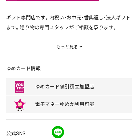
ギフト専門店です。内祝い・お中元・香典返し・法人ギフト
まで。贈り物の専門スタッフがご相談を承ります。
もっと見る
取扱商品
お祝い品、内祝い、お中元・お歳暮、香典返し、法要返礼品
ゆめカード情報
などの贈り物全般
ゆめカード
値引積立
加盟店
キッズアイテム取扱店
電子マネー
ゆめか
利用可能
グッズ
出産祝い用のカタログあり
LINE
公式SNS