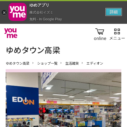
ゆめアプ‪リ‬
詳細
株式会社イズミ
無料 - In Google Play
online
ゆめタウン高梁
ショップ一覧
生活雑貨
エディオン