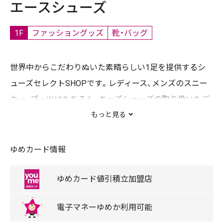
エースシューズ
1F
ファッショングッズ
靴・バッグ
世界中からこだわりぬいた素晴らしい1足を提供するシ
ューズセレクトSHOPです。レディース、メンズのスニー
カー、ブーツはもちろん、キッズシューズの取り扱いもご
ざいます！！お客様に光り輝くファッションを提案してい
もっと見る
きます。
※Facebook
ゆめカード情報
https://www.facebook.com/aceshoesss/
ゆめカード
値引積立
加盟店
電子マネー
ゆめか
利用可能