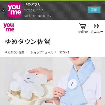
ゆめアプ‪リ‬
詳細
株式会社イズミ
無料 - In Google Play
online
ゆめタウン佐賀
ショップニュース
3COINS