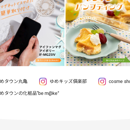
めタウン丸亀
ゆめキッズ俱楽部
cosme 
めタウンの化粧品“be m@ke”