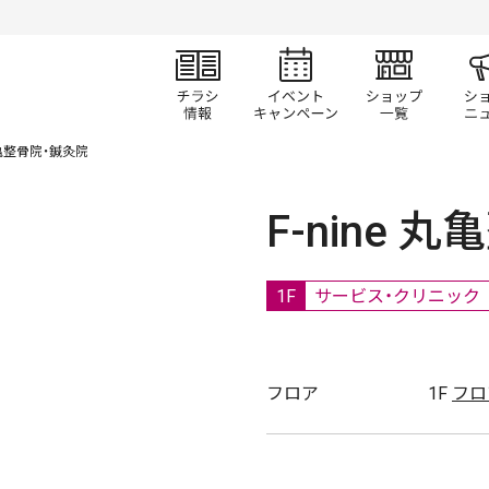
チラシ情報
イベント/キャン
ショ
 丸亀整骨院・鍼灸院
F-nine 
1F
サービス・クリニック
フロア
1F
フロ