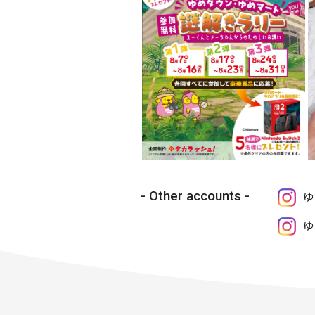
Other accounts
ゆ
ゆ