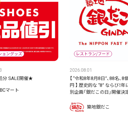
3
2026.08.01
分 SALE開催★
【 “令和8年8月8日”、88名、8
円 】 歴史的な “8” ならび！
ABCマート
別企画「銀だこの日」開催決定
築地銀だこ