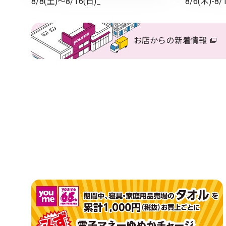
8/8(土)～8/16(日)_
8/6(木)-8/
お店からの
新着情報