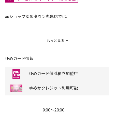
auショップゆめタウン丸亀店では、
最新スマートフォンや話題のApple watch含め豊富なライ
もっと見る
ンナップを取り揃えております。
ゆめカード情報
また携帯電話の販売だけでなくお客様のライフスタイル
に応じたサービスのご案内もさせて頂いております。
ゆめカード
値引積立
加盟店
あなたの街の総合ライフスタイル窓口へ。
ゆめか
クレジット
利用可能
ぜひご来店お待ちしております！！！
9:00～20:00