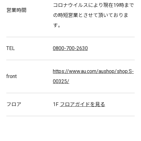
コロナウイルスにより現在19時まで
営業時間
※ただいま新型コロナウイルスの対策のため検温と手の
の時短営業とさせて頂いておりま
消毒にご協力頂いております。
す。
取扱商品
TEL
0800-700-2630
携帯電話 スマートフォン Apple watchなどのスマート
フォン周辺機器
https://www.au.com/aushop/shop.S-
front
00325/
スタッフ募集
フロア
1F
フロアガイドを見る