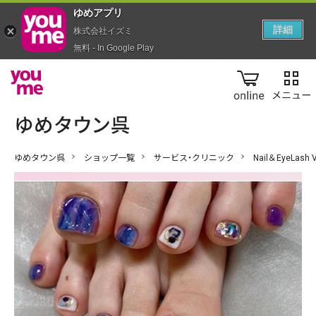
ゆめアプ‪リ‬
詳細
株式会社イズミ
無料 - In Google Play
online
ゆめタウン呉
ショップ一覧
サービス・クリニック
Nail＆EyeLash V