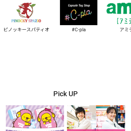
ピノッキースパティオ
#C-pla
アミ
Pick UP