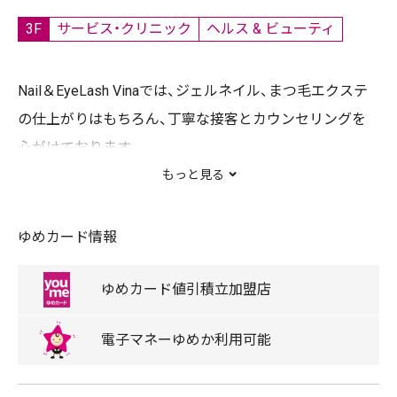
3F
サービス・クリニック
ヘルス & ビューティ
Nail＆EyeLash Vinaでは、ジェルネイル、まつ毛エクステ
の仕上がりはもちろん、丁寧な接客とカウンセリングを
心がけております。
明るく話しやすいスタッフばかりなので、初めての方も
もっと見る
気持ち良くお過ごしいただけると思います。
皆様のご来店をお待ちしております。
ゆめカード情報
ゆめカード
値引積立
加盟店
電子マネー
ゆめか
利用可能