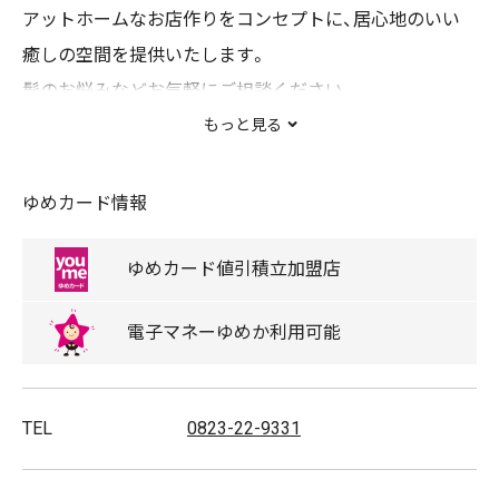
アットホームなお店作りをコンセプトに、居心地のいい
癒しの空間を提供いたします。
髪のお悩みなどお気軽にご相談ください。
OPEN 9：00～
もっと見る
最終受付 19：00
(予約優先）
ゆめカード情報
ゆめカード
値引積立
加盟店
電子マネー
ゆめか
利用可能
TEL
0823-22-9331