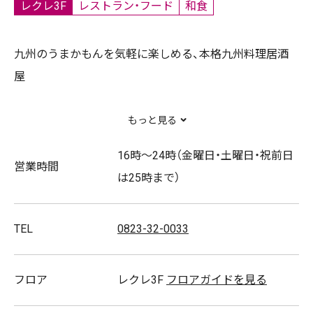
レクレ3F
レストラン・フード
和食
九州のうまかもんを気軽に楽しめる、本格九州料理居酒
屋
もっと見る
取扱商品
もつ鍋、馬刺し、黒豚餃子など
16時～24時（金曜日・土曜日・祝前日
営業時間
は25時まで）
TEL
0823-32-0033
フロア
レクレ3F
フロアガイドを見る