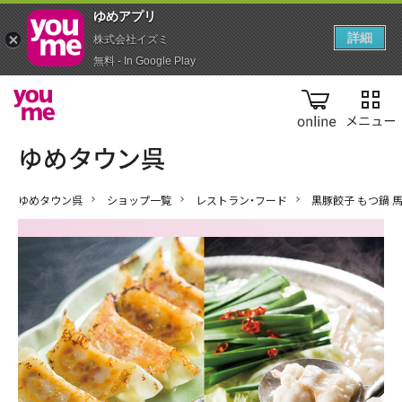
ゆめアプ‪リ‬
詳細
株式会社イズミ
無料 - In Google Play
online
ゆめタウン呉
ショップ一覧
レストラン・フード
黒豚餃子 もつ鍋 