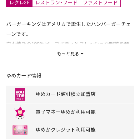
レクレ3F
レストラン・フード
ファストフード
バーガーキングはアメリカで誕生したハンバーガーチェ
ーンです。
直火焼きの100％ビーフパティとフレッシュな野菜を特
長とする大型本格バーガー「ワッパー(R)」を中心に味と品
もっと見る
質にこだわったメニューを提供します。
ゆめカード情報
ゆめカード
値引積立
加盟店
電子マネー
ゆめか
利用可能
ゆめか
クレジット
利用可能