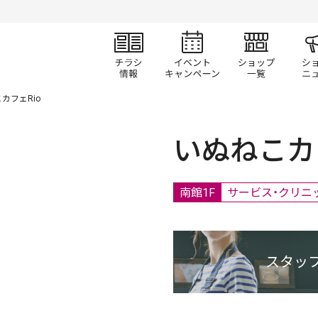
チラシ情報
イベント/キャン
ショ
カフェRio
いぬねこカフ
南館1F
サービス・クリニ
スタッ