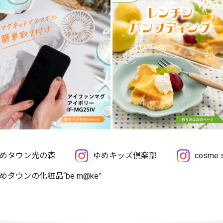
めタウン光の森
ゆめキッズ倶楽部
cosme
めタウンの化粧品“be m@ke”