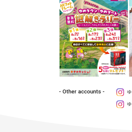
Other accounts
ゆ
ゆ