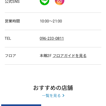
公式SNS
営業時間
10:00～21:00
TEL
096-233-0811
免税対象店舗
フロア
本館2F
フロアガイドを見る
取扱商品
【主な取扱ブランド・商品】
ルイ・ヴィトン プラダ グッチ フェンディ バーバリ
ー コーチ アルマーニ ディーゼル オメガ タグホ
おすすめの店舗
イヤー ティファニー スワロフスキー モンクレー
一覧を見る
ル ラルフローレン etc…