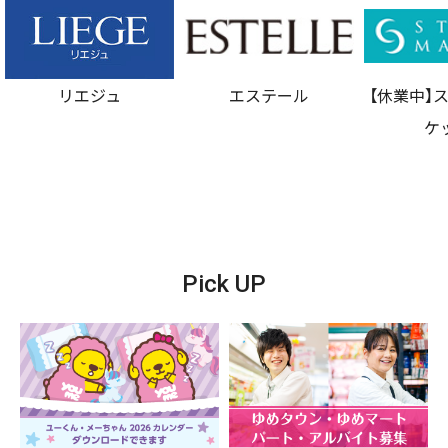
BAG 財布・小物 時計 ジュエリー アクセサリー フ
ァッション衣料 雑貨 フレグランスなど
リエジュ
エステール
【休業中】
ケ
Pick UP