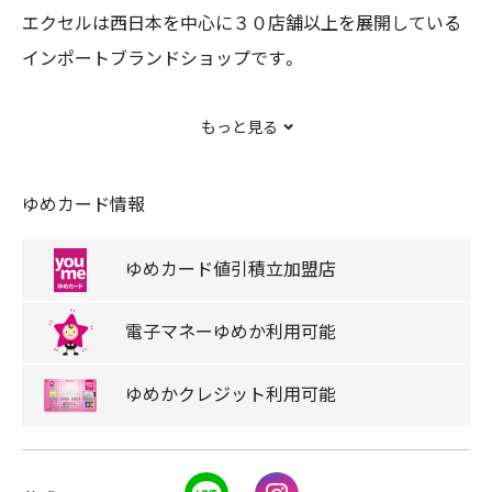
エクセルは西日本を中心に３０店舗以上を展開している
インポートブランドショップです。
もっと見る
独自の海外仕入ルートによりルイヴィトン、プラダ、グッ
チ、コーチ、モンクレールなどの一流ブランド品を輸入。
ゆめカード情報
バッグ、財布、時計、アクセサリー、ファッション衣料、雑
ゆめカード
値引積立
加盟店
貨、フレグランスを取り揃えております。
様々なブランドやアイテムが一度に見比べ出来ること、普
電子マネー
ゆめか
利用可能
段使いから自分へのご褒美、そして思いのこもったギフ
トに・・・ブランド品が“お得”に“楽しく”買えることがエク
ゆめか
クレジット
利用可能
セル最大の魅力です。
LINE
Instagram