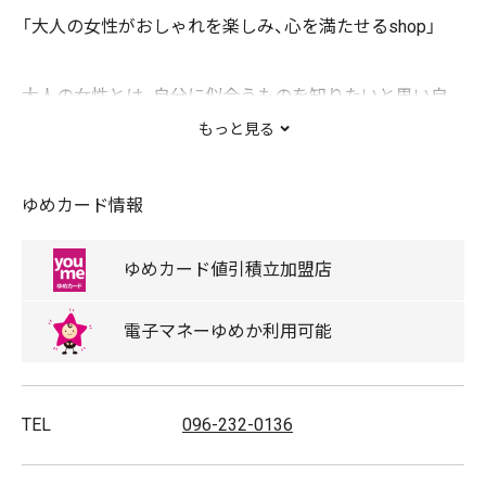
「大人の女性がおしゃれを楽しみ、心を満たせるshop」
大人の女性とは、自分に似合うものを知りたいと思い自
分のスタイルを見つけ出したいと願う女性、
もっと見る
またはそれを知っている女性を意味します。
そんな女性に、ワクワクを感じていただけるよう上品に
ゆめカード情報
表現し、提案します。
ゆめカード
値引積立
加盟店
official Instagram:
電子マネー
ゆめか
利用可能
https://www.instagram.com/luca_ladyluckluca_official/
【取扱ブランド】
TEL
096-232-0136
ujoh / unfil / Hart / TICCA / Americana / AVIE / supp. /
WILD THINGS / TELA / LONDON TRADITION